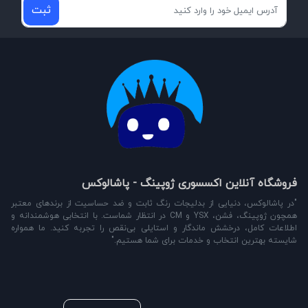
ثبت
فروشگاه آنلاین اکسسوری ژوپینگ - پاشالوکس
"در پاشالوکس، دنیایی از بدلیجات رنگ ثابت و ضد حساسیت از برندهای معتبر
همچون ژوپینگ، فشن، YSX و CM در انتظار شماست. با انتخابی هوشمندانه و
اطلاعات کامل، درخشش ماندگار و استایلی بی‌نقص را تجربه کنید. ما همواره
شایسته بهترین انتخاب و خدمات برای شما هستیم."