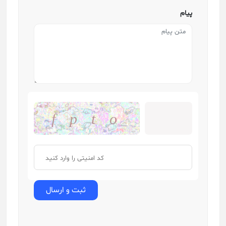
پیام
f p t o
ثبت و ارسال