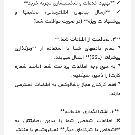
✔ **بهبود خدمات و شخصیسازی تجربه خرید**
✔ **ارسال پیامهای اطلاعرسانی، تخفیفها و
پیشنهادات ویژه** (در صورت موافقت شما)
**۳. محافظت از اطلاعات شما:**
? تمام دادههای شما با استفاده از **رمزگذاری
پیشرفته (SSL)** انتقال مییابند.
? به هیچ وجه اطلاعات پرداخت شما (مانند شماره
کارت) را ذخیره نمیکنیم.
? فقط کارکنان مجاز پاشالوکس به اطلاعات دسترسی
دارند.
**۴. اشتراکگذاری اطلاعات:**
❌ اطلاعات شخصی شما را بدون رضایتتان به
**اشخاص یا شرکتهای دیگر** نمیفروشیم یا منتشر