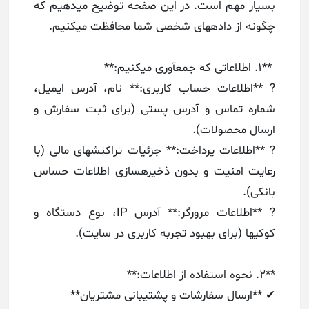
بسیار مهم است. در این صفحه توضیح میدهیم که
چگونه از دادههای شخصی شما محافظت میکنیم.
**۱. اطلاعاتی که جمعآوری میکنیم:**
? **اطلاعات حساب کاربری:** نام، آدرس ایمیل،
شماره تماس و آدرس پستی (برای ثبت سفارش و
ارسال محصولات).
? **اطلاعات پرداخت:** جزئیات تراکنشهای مالی (با
رعایت امنیت و بدون ذخیرهسازی اطلاعات حساس
بانکی).
? **اطلاعات مرورگر:** آدرس IP، نوع دستگاه و
کوکیها (برای بهبود تجربه کاربری در سایت).
**۲. نحوه استفاده از اطلاعات:**
✔ **ارسال سفارشات و پشتیبانی مشتریان**